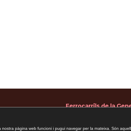
Ferrocarrils de la Gene
de Catalunya
marts: 7.30 h a 14.00 h
7.00 h a 14.00 h
Línia R6-Parada Igualada
0 h. a 14.00 h (tarda tancat)
 nostra pàgina web funcioni i pugui navegar per la mateixa. Són aquell
7.00 h a 14.00 h i 16.30 h a 21.00 h
Autobús