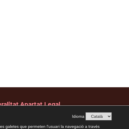
ralitat
Apartat Legal
Avís Legal
Política de Privacitat
Idioma
Condicions d'ús i funcionament
es galetes que permeten l'usuari la navegació a través