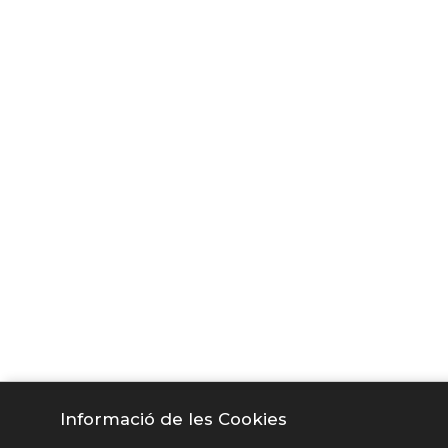
Legislació aplicable i com
El present Avís Legal es regeix per la normati
Per a la resolució de les controvèrsies que po
interpretació, aplicació i compliment, les part
Informació de les Cookies