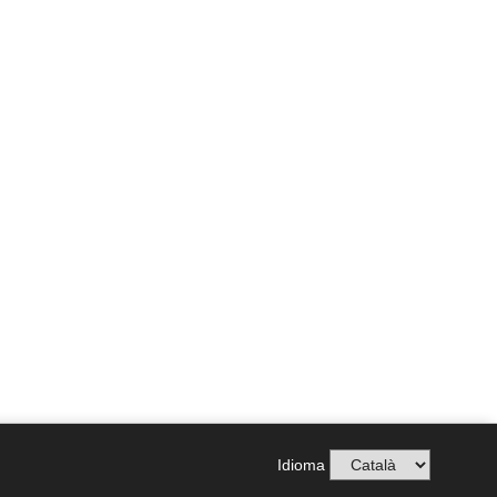
en les presents disposicions i sobre la seva
Idioma