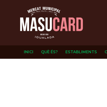
INICI
QUÈ ÉS?
ESTABLIMENTS
Identificació
En compliment amb el deure d’informació recolli
Comerç Electrònic,
ASSOCIACIÓ DE BOTIG